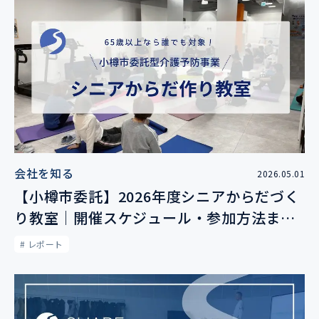
会社を知る
2026.05.01
【小樽市委託】2026年度シニアからだづく
り教室｜開催スケジュール・参加方法まと
め（参加費：1回500円）
# レポート