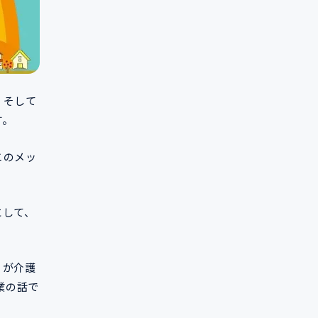
、そして
す。
このメッ
にして、
Ｅが介護
業の話で