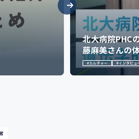
北大病院PHC
藤麻美さんの
つなげる新し
#カルチャー
#インタビュ
営