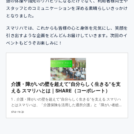
頭の体操や指先のリハビリになるだけでなく、利用者様同士や
スタッフとのコミュニケーションを深める素晴らしいきっかけ
となりました。
スマリハでは、これからも皆様の心と身体を元気にし、笑顔を
引き出すような企画をどんどんお届けしていきます。次回のイ
ベントもどうぞお楽しみに！
介護・障がいの壁を超えて“自分らしく生きる”を支
える スマリハとは｜SHARE（コーポレート）
1．介護・障がいの壁を超えて“自分らしく生きる”を支える スマリハ
とはスマリハは、「介護保険を活用した通所介護」と「障がい者総合
支援法を活用した自立訓練（機能訓練）」という制度を活用し、リハ
sha-re.jp
ビリを通して自分らしい生活...