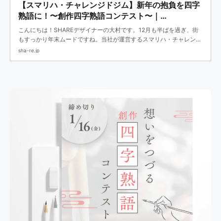
【スマリハ・チャレンジドジム】新年の抱負を四字
熟語に！〜創作四字熟語コンテスト〜｜
SHARE（コーポレート）
こんにちは！SHAREデザイナーの大村です。12月も半ばを過ぎ、街
もすっかり年末ムードですね。当社が運営するスマリハ・チャレンジ
ドジムでは、新しい年をワクワクした気持ちで迎えていただこうと、
sha-re.jp
ユニークな新春イベントを企画しました。その名も、「...