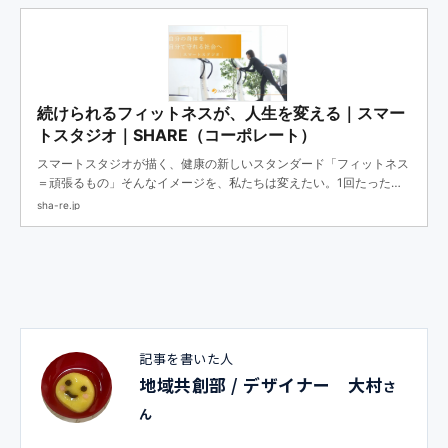
続けられるフィットネスが、人生を変える｜スマー
トスタジオ｜SHARE（コーポレート）
スマートスタジオが描く、健康の新しいスタンダード「フィットネス
＝頑張るもの」そんなイメージを、私たちは変えたい。1回たったの
20分。この“短さ”の中に私たちの信念と技術、そして“人の温度”が
sha-re.jp
詰...
記事を書いた人
地域共創部 / デザイナー 大村
さ
ん