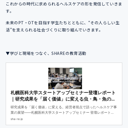
これからの時代に求められるヘルスケアの形を発信していきま
す。
未来のPT・OTを目指す学生たちとともに、“その人らしい生
活”を支えられる社会づくりに取り組んでいきます。
▼学びと現場をつなぐ、SHAREの教育活動
札幌医科大学スタートアップセミナー登壇レポート
｜研究成果を「届く価値」に変える虫・鳥・魚の目
｜SHARE（コーポレート）
研究成果を「届く価値」に変える。経営者視点で語ったヘルスケア事
業の展望――札幌医科大学スタートアップセミナー 登壇レポート
（株式会社SHARE）――サマリー研究成果を社会実装するには「正
sha-re.jp
しさ」だけでなく、届く形へ翻訳し、継続できる構造にする...