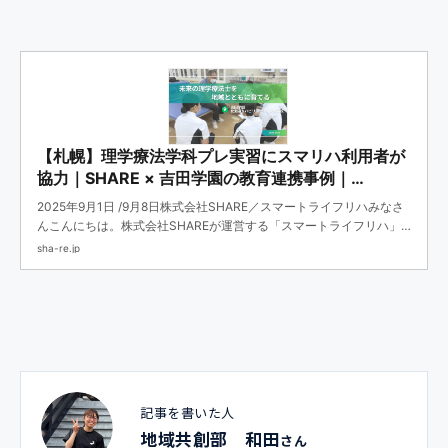
【札幌】理学療法学科プレ実習にスマリハ利用者が
協力｜SHARE × 吉田学園の教育連携事例｜
SHARE（コーポレート）
2025年9月1日 /9月8日株式会社SHARE／スマートライフリハみなさ
んこんにちは。株式会社SHAREが運営する「スマートライフリハ」
では、地域のリハビリ施設として、教育機関との連携や学生支援を積
sha-re.jp
極的に進めています。このたび、札幌市にあ...
記事を書いた人
地域共創部 和田
さん