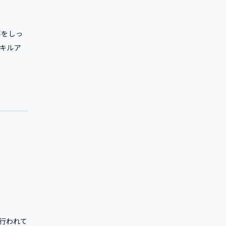
事をしっ
キルア
行われて