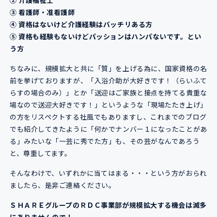
③
看護師・准看護師
④
資格はないけど介護経験はバッチリある方
⑤
資格も経験もないけどパッションはハンパないです。とい
う方
ちなみに、規模拡大と共に「質」を上げる為に、国家資格の名
前を挙げておりますが、「入浴介助が大好きです！（らいふて
らすの場合のみ）」とか「送迎はご家族と接点を持てる貴重な
場なので送迎大好きです！」というような「現場たたき上げ」
の方をリスペクトする社風でもありますし、これまでのブログ
でも紹介してきたように「何かでナンバー１になったことがあ
る」みたいな「一芸に秀でた方」も、その芸がなんであろう
と、尊重してます。
そんなわけで、いずれかに当てはまる・・・という方がおられ
ましたら、是非ご連絡ください。
ＳＨＡＲＥグループのＲＤＣ事業部が規模拡大する機会は滅多
にありませんので！