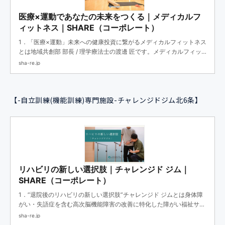
医療×運動であなたの未来をつくる｜メディカルフ
ィットネス｜SHARE（コーポレート）
1．「医療×運動」未来への健康投資に繋がるメディカルフィットネス
とは地域共創部 部長 / 理学療法士の渡邊 匠です。メディカルフィッ
トネスとは、提携医療機関の医師、理学療法士、健康運動指導士、ト
sha-re.jp
レーナーがワンチームとなり、医学的...
【-自立訓練(機能訓練)専門施設-
チャレンジドジム北6条
】
リハビリの新しい選択肢｜チャレンジド ジム｜
SHARE（コーポレート）
1．”退院後のリハビリの新しい選択肢”チャレンジド ジムとは身体障
がい・失語症を含む高次脳機能障害の改善に特化した障がい福祉サー
ビス適用の自立訓練（機能訓練）専門施設です。理学療法士・言語聴
sha-re.jp
覚士・作業療法士・看護師等...