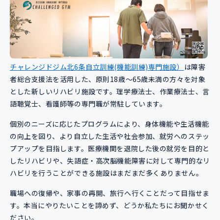
チャレンジドジム北6条自立訓練(機能訓練)専門施設）
は障害
者総合支援法を活用した、原則18歳〜65歳未満の方々を対象
とした新しいリハビリ施設です。理学療法士、作業療法士、言
語聴覚士、看護師等の専門職が常駐しています。
個別のニーズに応じたプログラムにより、身体機能や生活機能
の向上を図り、より自立した生活や社会参加、就労へのステッ
プアップを目指します。医療機関を退院した後の就労を目的と
したリハビリや、失語症・高次脳機能障害に対して専門的なリ
ハビリを行うことができる施設はまだまだ多くありません。
職場への復帰や、家事の再開、旅行へ行くことだって目指せま
す。本当にやりたいことを諦めず、どうか私たちにお聞かせく
ださい。