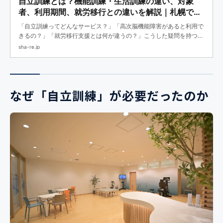
自立訓練とは？機能訓練・生活訓練の違い、対象
者、利用期間、就労移行との違いを解説｜札幌で相
談できる支援も紹介｜SHARE（コーポレート）
「自立訓練ってどんなサービス？」「高次脳機能障害があると利用で
きるの？」「就労移行支援とは何が違うの？」こうした疑問を持つ方
は少なくありません。自立訓練は、障害福祉サービスのうち訓練等給
sha-re.jp
付に位置づけられるサービスで、地域で自立した日常生活や...
なぜ「自立訓練」が必要だったのか