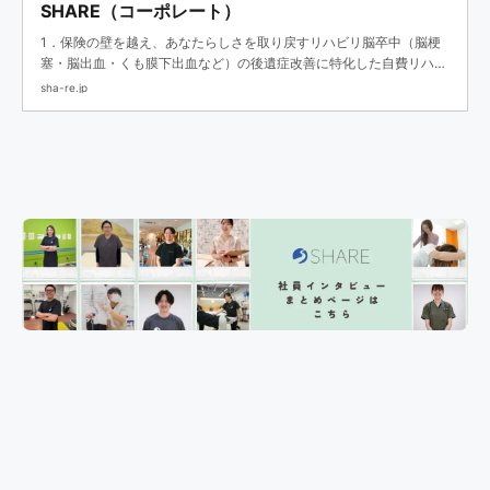
SHARE（コーポレート）
1．保険の壁を越え、あなたらしさを取り戻すリハビリ脳卒中（脳梗
塞・脳出血・くも膜下出血など）の後遺症改善に特化した自費リハビ
リ専門施設です。 急性期・回復期のリハビリ病院で経験を積んだ専
sha-re.jp
門職（PT・OT）が、完全マンツーマンで対応します。専...