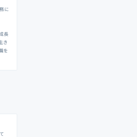
務に
成長
生き
職を
て