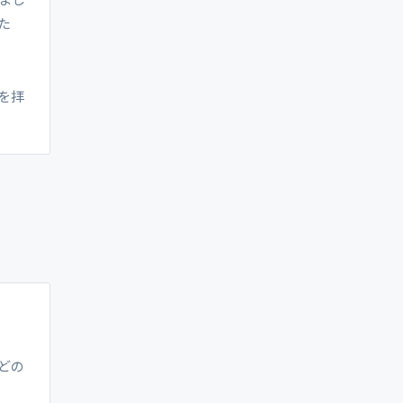
た
を拝
どの