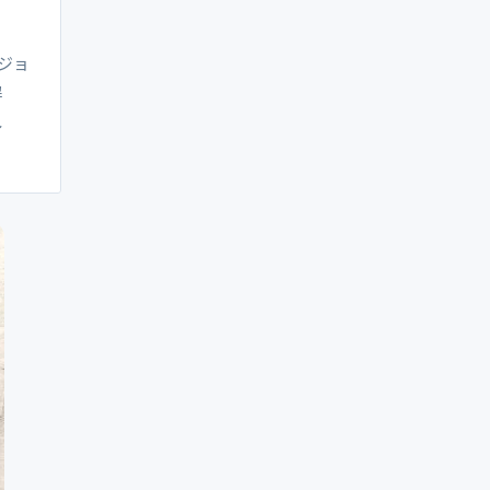
ジョ
解
し