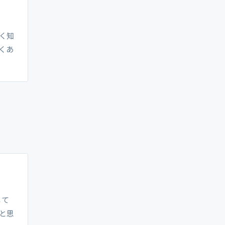
く知
くあ
して
と思