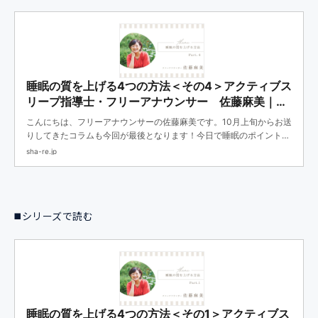
睡眠の質を上げる4つの方法＜その4＞アクティブス
リープ指導士・フリーアナウンサー 佐藤麻美｜
SHARE（コーポレート）
こんにちは、フリーアナウンサーの佐藤麻美です。10月上旬からお送
りしてきたコラムも今回が最後となります！今日で睡眠のポイントを
コンプリートして、快調な毎朝を迎えましょう！「睡眠の質を上げる
sha-re.jp
4つの方法」のラストは、特に移動が多い人には注意が必...
◼️シリーズで読む
睡眠の質を上げる4つの方法＜その1＞アクティブス