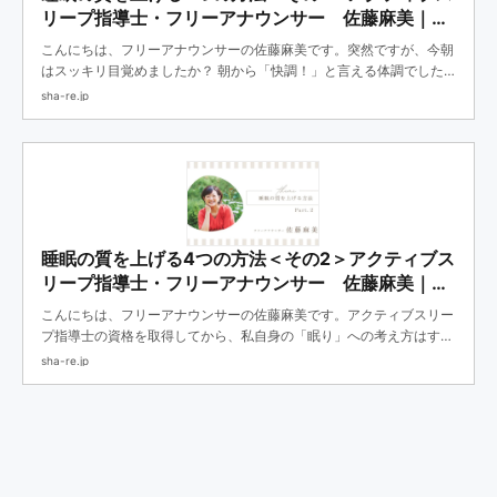
リープ指導士・フリーアナウンサー 佐藤麻美｜
SHARE（コーポレート）
こんにちは、フリーアナウンサーの佐藤麻美です。突然ですが、今朝
はスッキリ目覚めましたか？ 朝から「快調！」と言える体調でした
か？この質問に自信を持って「YES！」と答えられる人は多くありま
sha-re.jp
せん。それもそのはず。私たちは学校で「睡眠...
睡眠の質を上げる4つの方法＜その2＞アクティブス
リープ指導士・フリーアナウンサー 佐藤麻美｜
SHARE（コーポレート）
こんにちは、フリーアナウンサーの佐藤麻美です。アクティブスリー
プ指導士の資格を取得してから、私自身の「眠り」への考え方はすっ
きりと整理されました。教育を受けていない誤解の多い分野だからこ
sha-re.jp
そ、自分の睡眠を考えるきっかけにして頂きたいとスタート...