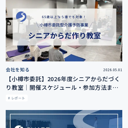
会社を知る
2026.05.01
【小樽市委託】2026年度シニアからだづく
り教室｜開催スケジュール・参加方法まと
め（参加費：1回500円）
# レポート