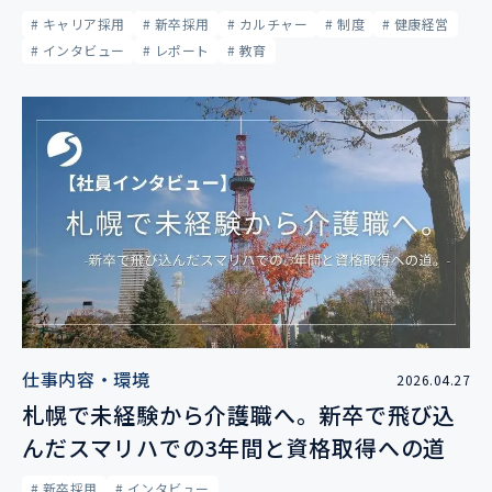
# キャリア採用
# 新卒採用
# カルチャー
# 制度
# 健康経営
# インタビュー
# レポート
# 教育
仕事内容・環境
2026.04.27
札幌で未経験から介護職へ。新卒で飛び込
んだスマリハでの3年間と資格取得への道
# 新卒採用
# インタビュー