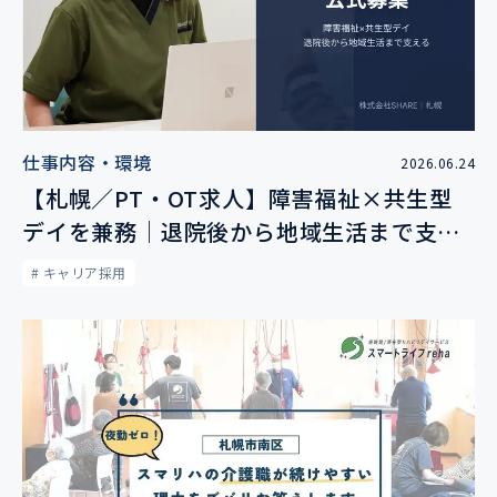
仕事内容・環境
2026.06.24
【札幌／PT・OT求人】障害福祉×共生型
デイを兼務｜退院後から地域生活まで支え
る理学療法士・作業療法士募集
# キャリア採用